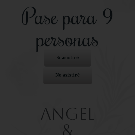
Pase para 9
personas
Si asistiré
No asistiré
Angel
&