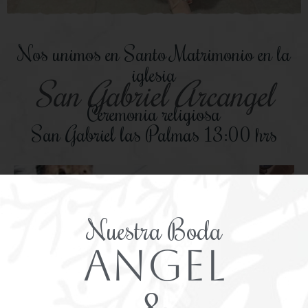
Nos unimos en Santo Matrimonio en la
iglesia
San Gabriel Arcangel
Ceremonia religiosa
San Gabriel las Palmas 13:00 hrs
Nuestra Boda
Angel